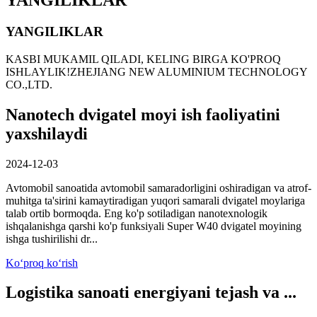
YANGILIKLAR
YANGILIKLAR
KASBI MUKAMIL QILADI, KELING BIRGA KO'PROQ
ISHLAYLIK!
ZHEJIANG NEW ALUMINIUM TECHNOLOGY
CO.,LTD.
Nanotech dvigatel moyi ish faoliyatini
yaxshilaydi
2024-12-03
Avtomobil sanoatida avtomobil samaradorligini oshiradigan va atrof-
muhitga ta'sirini kamaytiradigan yuqori samarali dvigatel moylariga
talab ortib bormoqda. Eng ko'p sotiladigan nanotexnologik
ishqalanishga qarshi ko'p funksiyali Super W40 dvigatel moyining
ishga tushirilishi dr...
Koʻproq koʻrish
Logistika sanoati energiyani tejash va ...