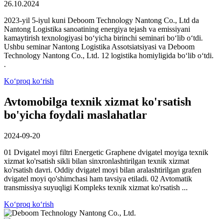
26.10.2024
2023-yil 5-iyul kuni Deboom Technology Nantong Co., Ltd da
Nantong Logistika sanoatining energiya tejash va emissiyani
kamaytirish texnologiyasi bo‘yicha birinchi seminari bo‘lib o‘tdi.
Ushbu seminar Nantong Logistika Assotsiatsiyasi va Deboom
Technology Nantong Co., Ltd. 12 logistika homiyligida bo‘lib o‘tdi.
.
Koʻproq koʻrish
Avtomobilga texnik xizmat ko'rsatish
bo'yicha foydali maslahatlar
2024-09-20
01 Dvigatel moyi filtri Energetic Graphene dvigatel moyiga texnik
xizmat ko'rsatish sikli bilan sinxronlashtirilgan texnik xizmat
ko'rsatish davri. Oddiy dvigatel moyi bilan aralashtirilgan grafen
dvigatel moyi qo'shimchasi ham tavsiya etiladi. 02 Avtomatik
transmissiya suyuqligi Kompleks texnik xizmat ko'rsatish ...
Koʻproq koʻrish