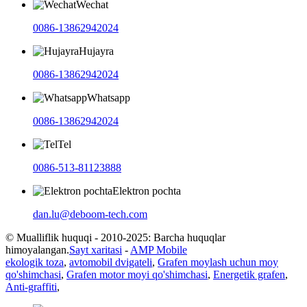
Wechat
0086-13862942024
Hujayra
0086-13862942024
Whatsapp
0086-13862942024
Tel
0086-513-81123888
Elektron pochta
dan.lu@deboom-tech.com
© Mualliflik huquqi - 2010-2025: Barcha huquqlar
himoyalangan.
Sayt xaritasi
-
AMP Mobile
ekologik toza
,
avtomobil dvigateli
,
Grafen moylash uchun moy
qo'shimchasi
,
Grafen motor moyi qo'shimchasi
,
Energetik grafen
,
Anti-graffiti
,