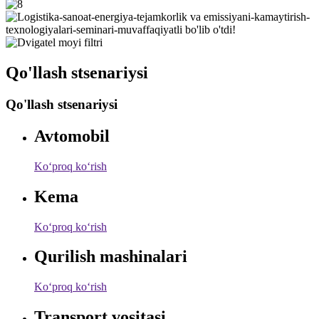
Qo'llash stsenariysi
Qo'llash stsenariysi
Avtomobil
Koʻproq koʻrish
Kema
Koʻproq koʻrish
Qurilish mashinalari
Koʻproq koʻrish
Transport vositasi