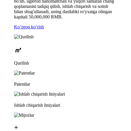
bo'lib, uglerod nanomateriali va yuqori samarali chang
qoplamasini tadqiq qilish, ishlab chiqarish va sotish
bilan shug'ullanadi, uning dastlabki ro'yxatga olingan
kapitali 50,000,000 RMB.
Koʻproq koʻrish
㎡
Qurilish
Patentlar
Ishlab chiqarish liniyalari
+