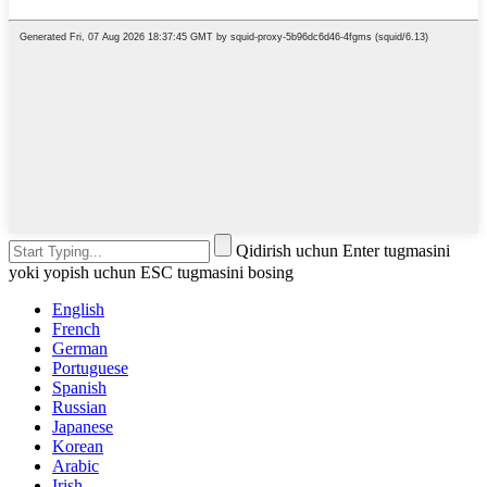
Qidirish uchun Enter tugmasini
yoki yopish uchun ESC tugmasini bosing
English
French
German
Portuguese
Spanish
Russian
Japanese
Korean
Arabic
Irish