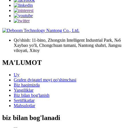
Qo'shish: 11-bino, Zhongxin Intelligent Industrial Park, №6
Xaybao yo'li, Chongchuan tumani, Nantong shahri, Jiangsu
viloyati, Xitoy
MA'LUMOT
Uy
Grafen dvigatel moyi qo'shimchasi
Biz haqimizda
Yangiliklar
Biz bilan bog'lanish
Sertifikatlar
Mahsulotlar
biz bilan bog'lanadi