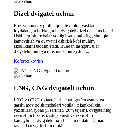
Dizel dvigatel uchun
Eng zamonaviy grafen qora texnologiyasidan
foydalangan holda grafen dvigateli dizel qo'shimchalari.
Ushbu qo'shimchalar yoqilg'i samaradorligi, shovqinni
kamaytirish va quvvatni oshirish kabi muhim
afzalliklarni taqdim etadi. Bundan tashqari, ular
dvigatelni himoya qilishni ta'minlaydi ......
Koʻproq koʻrish
LNG, CNG dvigateli uchun
LNG va CNG dvigatellari uchun grafen aşınmaya
qarshi moy qo'shimchalari yoqilg'i tejamkorligini
yaxshilash (yonilg'i sarfini 5-20% tejash), dvigatelning
eskirishini tuzatish, ishqalanish va eskirishni
kamaytirish, dvigatelning ishlash muddatini samarali
ravishda uzaytirishi mumkin......