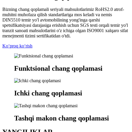
Bizning chang qoplamali seriyali mahsulotlarimiz RoHS2.0 atrof-
muhitni muhofaza qilish standartlariga mos keladi va nemis
DIN5510 temir yo'l avtomobilining yong'inga qarshi
spetsifikatsiyasi darajasiga erishish uchun SGS testi orqali temir yo'l
tranzit sanoati mahsulotlarini o'z ichiga olgan ISO9001 xalqaro sifat
menejmenti tizimi sertifikatidan o'tdi.
Koʻproq koʻrish
Funktsional chang qoplamasi
Ichki chang qoplamasi
Tashqi makon chang qoplamasi